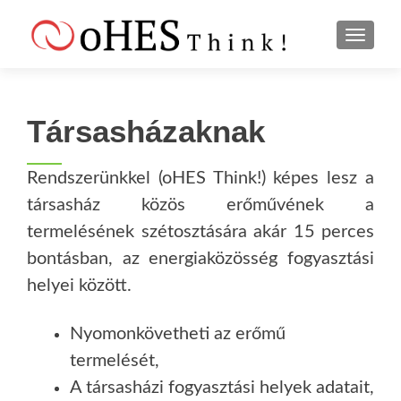
S
MENU
k
i
p
t
Társasházaknak
o
c
o
Rendszerünkkel (oHES Think!) képes lesz a
n
társasház közös erőművének a
t
termelésének szétosztására akár 15 perces
e
bontásban, az energiaközösség fogyasztási
n
t
helyei között.
Nyomonkövetheti az erőmű
termelését,
A társasházi fogyasztási helyek adatait,