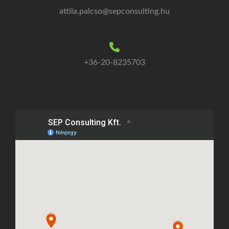
attila.palcso@sepconsulting.hu
+36-20-8235703