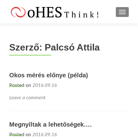
S
MENU
k
i
p
t
Szerző:
Palcsó Attila
o
c
o
n
Okos mérés előnye (példa)
t
e
Posted on
2016.09.16
n
t
Leave a comment
Megnyíltak a lehetőségek….
Posted on
2016.09.16